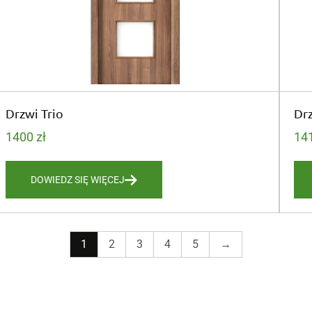
Drzwi Trio
Dr
1400
zł
14
DOWIEDZ SIĘ WIĘCEJ
1
2
3
4
5
→