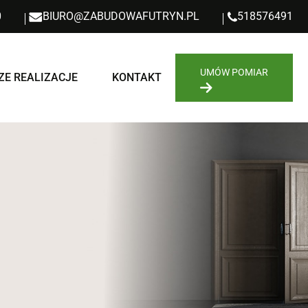
0
BIURO@ZABUDOWAFUTRYN.PL
518576491
UMÓW POMIAR
ZE REALIZACJE
KONTAKT