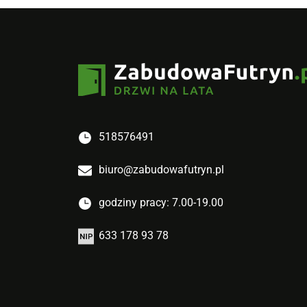
518576491
biuro@zabudowafutryn.pl
godziny pracy: 7.00-19.00
633 178 93 78