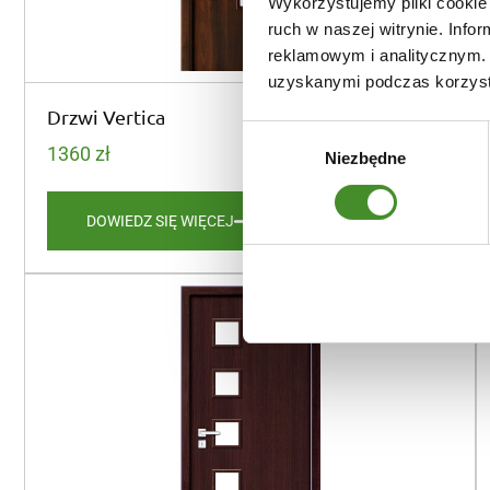
Wykorzystujemy pliki cookie 
ruch w naszej witrynie. Inf
reklamowym i analitycznym. 
uzyskanymi podczas korzysta
Drzwi Vertica
Wybór
1360
zł
Niezbędne
zgody
DOWIEDZ SIĘ WIĘCEJ