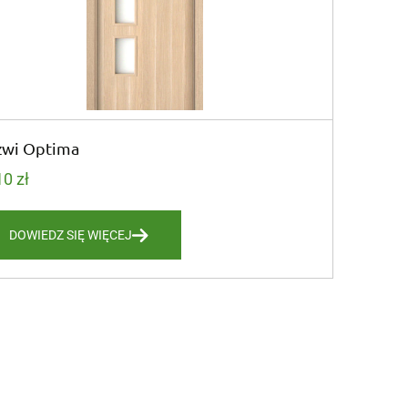
zwi Optima
10
zł
DOWIEDZ SIĘ WIĘCEJ