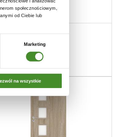
ołecznościowe i analizować
artnerom społecznościowym,
anymi od Ciebie lub
zwi Fokus
60
zł
Marketing
DOWIEDZ SIĘ WIĘCEJ
ezwól na wszystkie