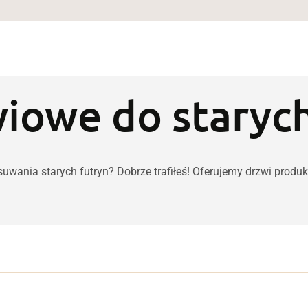
wiowe do starych
wania starych futryn? Dobrze trafiłeś! Oferujemy drzwi produ
d niskiej do wysokiej