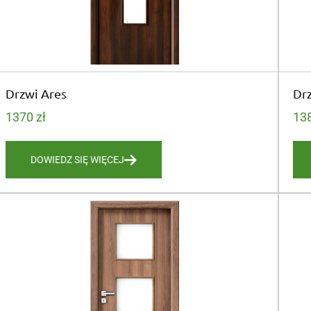
Drzwi Ares
Drz
1370
zł
13
DOWIEDZ SIĘ WIĘCEJ