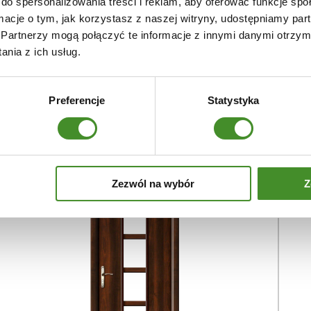
do spersonalizowania treści i reklam, aby oferować funkcje sp
ormacje o tym, jak korzystasz z naszej witryny, udostępniamy p
Partnerzy mogą połączyć te informacje z innymi danymi otrzym
nia z ich usług.
Drzwi Nova
Dr
1360
zł
13
Preferencje
Statystyka
DOWIEDZ SIĘ WIĘCEJ
Zezwól na wybór
Z