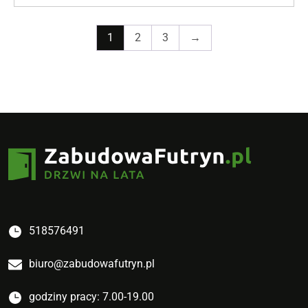
1
2
3
→
518576491
biuro@zabudowafutryn.pl
godziny pracy: 7.00-19.00