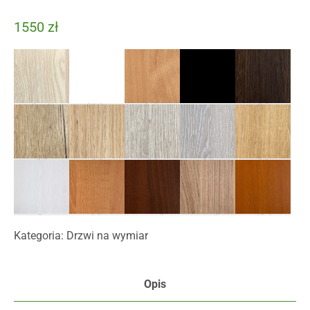
1550
zł
akacja
biały
buk
czarny
dąb
brązowy
dąb
dąb
dąb
dąb
dąb
cleveland
nordic
srebrny
szary
windsor
(3d)
modrzew
olcha
orzech
orzech
wiśnia
sibiu
artemide
sung
Kategoria:
Drzwi na wymiar
Opis