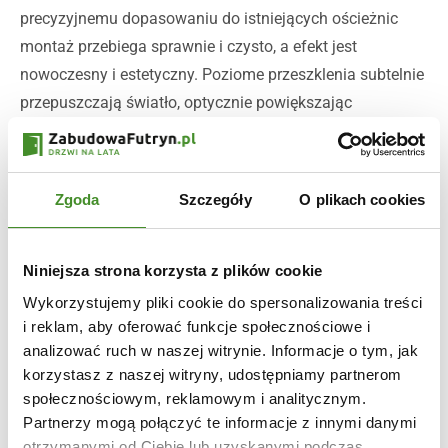
precyzyjnemu dopasowaniu do istniejących ościeżnic
montaż przebiega sprawnie i czysto, a efekt jest
nowoczesny i estetyczny. Poziome przeszklenia subtelnie
przepuszczają światło, optycznie powiększając
przestrzeń, a drzwi pełne sprawdzą się wszędzie tam,
gdzie priorytetem jest prywatność – w przedpokojach,
salonach czy domowych gabinetach.
Zgoda
Szczegóły
O plikach cookies
Naturalne wzory i ponadczasowy design
Delta zachwyca wyglądem i uniwersalnością.
Niniejsza strona korzysta z plików cookie
Drewnopodobne wybarwienia – od jasnej bieli po głęboki
Wykorzystujemy pliki cookie do spersonalizowania treści
orzech – pozwalają dopasować drzwi do różnych stylów
i reklam, aby oferować funkcje społecznościowe i
wnętrz: skandynawskiego, loftowego, nowoczesnego czy
analizować ruch w naszej witrynie. Informacje o tym, jak
klasycznego. Poziome przeszklone elementy dodają
korzystasz z naszej witryny, udostępniamy partnerom
lekkości i rytmu, podkreślając jednocześnie harmonijny
społecznościowym, reklamowym i analitycznym.
Partnerzy mogą połączyć te informacje z innymi danymi
charakter aranżacji. Delta to propozycja dla osób
otrzymanymi od Ciebie lub uzyskanymi podczas