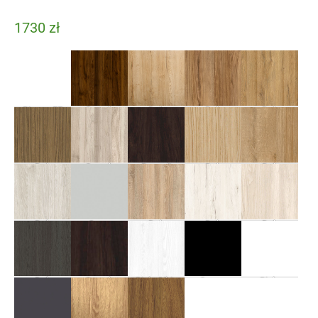
1730
zł
Bianco FF
Orzech
Dąb
Dąb
Dąb
Nussbaum FF
Halifax FF
Catania FF
Grandson PP
Dąb
Orzech
Bengali
Dąb
Dąb
Rift CPL
Kolumbijski FF
Mango FF
Surowy FF
Riviera FF
Dąb
Szary
Dąb
Dąb
Dąb
Srebrzysty FF
Uni CPL
Sonoma FF
Śnieżny FF
Konrwalia FF
Dąb
Orzech
Biały Sibiu
Czarny
Biały
Antracyt FF
Włoski CPL
FF
Uni CPL
Uni CPL