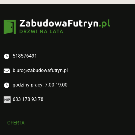
518576491
biuro@zabudowafutryn.pl
godziny pracy: 7.00-19.00
633 178 93 78
OFERTA