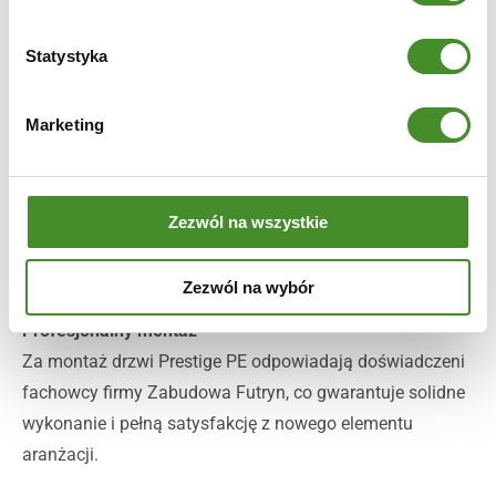
drzwi, które wpuszczają światło przy zachowaniu
intymności.
Statystyka
– Sypialnia: drzwi pełne gwarantujące spokój i
prywatność.
Marketing
Łatwa wymiana bez remontu
Model Prestige PE dostępny jest w wersji na stare futryny,
co pozwala na montaż bez demontażu istniejących
Zezwól na wszystkie
ościeżnic. Dzięki temu odświeżenie wnętrza odbywa się
bez kosztownych i czasochłonnych prac remontowych.
Zezwól na wybór
Profesjonalny montaż
Za montaż drzwi Prestige PE odpowiadają doświadczeni
fachowcy firmy Zabudowa Futryn, co gwarantuje solidne
wykonanie i pełną satysfakcję z nowego elementu
aranżacji.