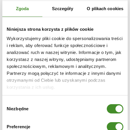
intymny charakter. Dzięki wysokiej jakości materiałom
Zgoda
Szczegóły
O plikach cookies
drzwi prezentują się elegancko i są odporne na codzienne
użytkowanie. Minimalistyczny, nowoczesny wygląd
Niniejsza strona korzysta z plików cookie
sprawia, że model Prestige PE doskonale współgra
Wykorzystujemy pliki cookie do spersonalizowania treści
zarówno z aranżacjami klasycznymi, jak i
i reklam, aby oferować funkcje społecznościowe i
współczesnymi.
analizować ruch w naszej witrynie. Informacje o tym, jak
korzystasz z naszej witryny, udostępniamy partnerom
Warianty dopasowane do Twoich potrzeb
społecznościowym, reklamowym i analitycznym.
Firma Zaudowa Futryn oferuje różne warianty drzwi
Partnerzy mogą połączyć te informacje z innymi danymi
Prestige PE:
otrzymanymi od Ciebie lub uzyskanymi podczas
– Salon: cztery przeszklenia dla optymalnego
korzystania z ich usług.
doświetlenia i poczucia przestrzeni.
– Gabinet lub biuro: dwa lub trzy przeszklenia,
Wybór
Niezbędne
zapewniające prywatność przy umiarkowanym dostępie
zgody
światła.
– Łazienka: jedno lub dwa przeszklenia w górnej części
Preferencje