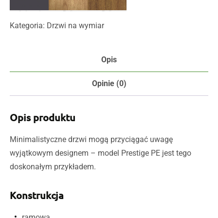
Antracyt
Dąb
Dąb
Uni CPL
Miodowy CLPL
Hiszpański CLPL
Kategoria:
Drzwi na wymiar
Opis
Opinie (0)
Opis produktu
Minimalistyczne drzwi mogą przyciągać uwagę
wyjątkowym designem – model Prestige PE jest tego
doskonałym przykładem.
Konstrukcja
ramowa