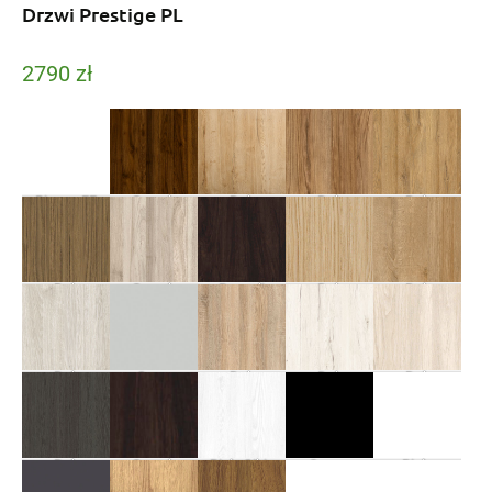
Drzwi Prestige PL
2790
zł
Bianco FF
Orzech
Dąb
Dąb
Dąb
Nussbaum FF
Halifax FF
Catania FF
Grandson PP
Dąb
Orzech
Bengali
Dąb
Dąb
Rift CPL
Kolumbijski FF
Mango FF
Surowy FF
Riviera FF
Dąb
Szary
Dąb
Dąb
Dąb
Srebrzysty FF
Uni CPL
Sonoma FF
Śnieżny FF
Konrwalia FF
Dąb
Orzech
Biały Sibiu
Czarny
Biały
Antracyt FF
Włoski CPL
FF
Uni CPL
Uni CPL