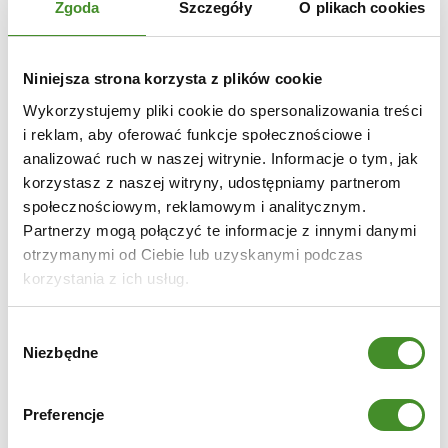
Zgoda
Szczegóły
O plikach cookies
atutem są charakterystyczne, wąskie przeszklenia –
subtelne, a jednocześnie efektowne. Dzięki nim
Niniejsza strona korzysta z plików cookie
pomieszczenie zyskuje dostęp do światła, zachowując
przy tym niezbędną intymność. Ta wyjątkowa cecha
Wykorzystujemy pliki cookie do spersonalizowania treści
i reklam, aby oferować funkcje społecznościowe i
sprawia, że model Prestige PL idealnie odnajduje się w
analizować ruch w naszej witrynie. Informacje o tym, jak
aranżacjach minimalistycznych, skandynawskich czy
korzystasz z naszej witryny, udostępniamy partnerom
industrialnych, gdzie liczy się równowaga między
społecznościowym, reklamowym i analitycznym.
estetyką a funkcjonalnością.
Partnerzy mogą połączyć te informacje z innymi danymi
otrzymanymi od Ciebie lub uzyskanymi podczas
W ofercie Zabudowa Futryn dostępnych jest kilka
korzystania z ich usług.
wariantów tego modelu. Największe wrażenie robi wersja
z przeszkleniami biegnącymi na całej długości skrzydła –
Wybór
to doskonały wybór do reprezentacyjnego salonu. Dla
Niezbędne
zgody
osób ceniących niebanalne akcenty przygotowano
wariant z czterema przeszkleniami w górnej części drzwi,
Preferencje
który nadaje wnętrzu wyjątkowego charakteru. W