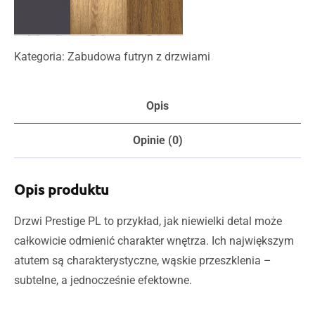
Antracyt
Dąb
Dąb
Uni CPL
Miodowy CLPL
Hiszpański CLPL
Kategoria:
Zabudowa futryn z drzwiami
Opis
Opinie (0)
Opis produktu
Drzwi Prestige PL to przykład, jak niewielki detal może
całkowicie odmienić charakter wnętrza. Ich największym
atutem są charakterystyczne, wąskie przeszklenia –
subtelne, a jednocześnie efektowne.