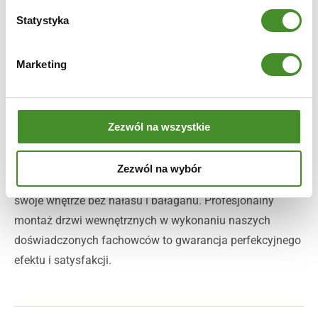
asortymencie nie mogło zabraknąć również pełnych drzwi
Statystyka
Prestige PL, które świetnie sprawdzą się w sypialni lub
łazience, gwarantując prywatność i spokój.
Marketing
Prestige PL – nowoczesność w nietuzinkowym wydaniu
Masz ochotę na zmianę, ale perspektywa długotrwałego
remontu Cię zniechęca? Postaw na drzwi Prestige PL!
Zezwól na wszystkie
Model został wyposażony w nakładki na futryny, które
skutecznie zakrywają dotychczasowe ościeżnice, bez
Zezwól na wybór
konieczności ich demontażu. W ten sposób odmienisz
swoje wnętrze bez hałasu i bałaganu. Profesjonalny
montaż drzwi wewnętrznych w wykonaniu naszych
doświadczonych fachowców to gwarancja perfekcyjnego
efektu i satysfakcji.