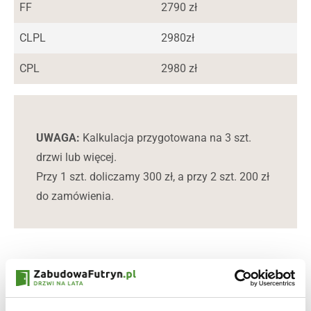
FF
2790 zł
CLPL
2980zł
CPL
2980 zł
UWAGA:
Kalkulacja przygotowana na 3 szt.
drzwi lub więcej.
Przy 1 szt. doliczamy 300 zł, a przy 2 szt. 200 zł
do zamówienia.
Drzwi Prestige PL to przykład, jak niewielki detal może
całkowicie odmienić charakter wnętrza. Ich największym